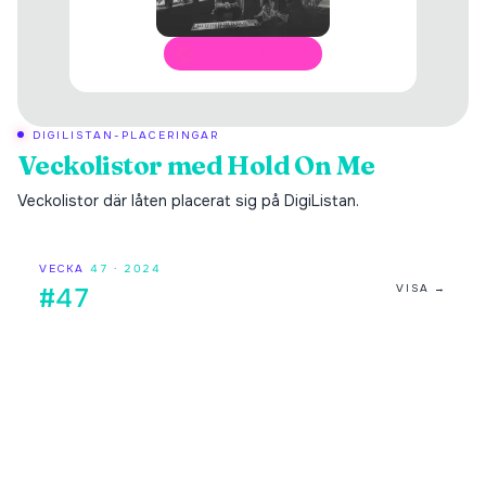
ÖPPNA I SPOTIFY
DIGILISTAN-PLACERINGAR
Veckolistor med
Hold On Me
Veckolistor där låten placerat sig på DigiListan.
VECKA
47
·
2024
VISA →
#47