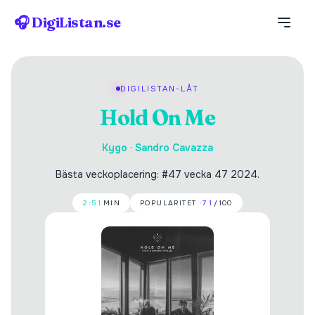
🎧 DigiListan.se
DIGILISTAN-LÅT
Hold On Me
Kygo
·
Sandro Cavazza
Bästa veckoplacering: #47 vecka 47 2024.
2:51
MIN
POPULARITET ·
71
/100