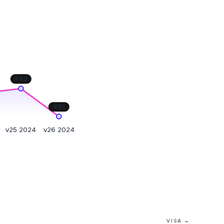
#
69
#
81
v25 2024
v26 2024
VISA →