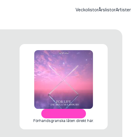
Veckolistor
Årslistor
Artister
ÖPPNA I SPOTIFY
Förhandsgranska låten direkt här.