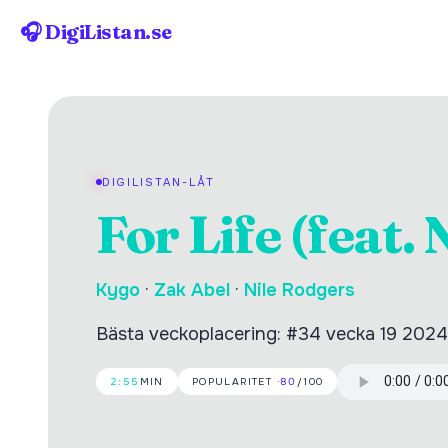
🎧 DigiListan.se
DIGILISTAN-LÅT
For Life (feat.
Kygo
·
Zak Abel
·
Nile Rodgers
Bästa veckoplacering: #34 vecka 19 2024
2:55
MIN
POPULARITET ·
80
/100