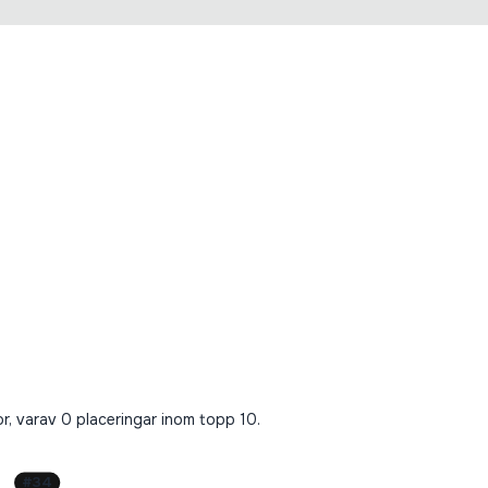
kor, varav 0 placeringar inom topp 10.
#
34