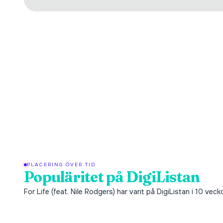
PLACERING ÖVER TID
Populäritet på DigiListan
For Life (feat. Nile Rodgers) har varit på DigiListan i 10 vec