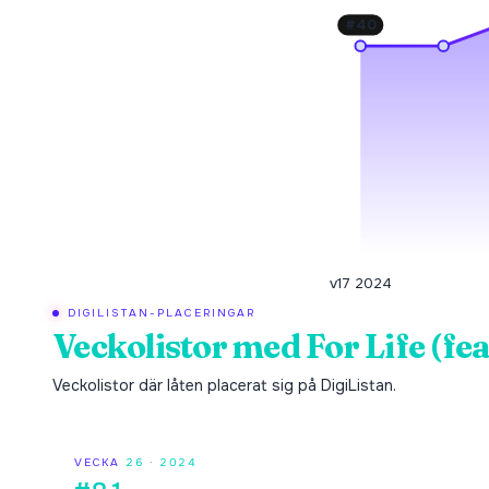
#
40
v17 2024
DIGILISTAN-PLACERINGAR
Veckolistor med
For Life (fe
Veckolistor där låten placerat sig på DigiListan.
VECKA
26
·
2024