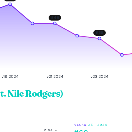
#
48
#
59
v19 2024
v21 2024
v23 2024
at. Nile Rodgers)
VECKA
25
·
2024
VISA →