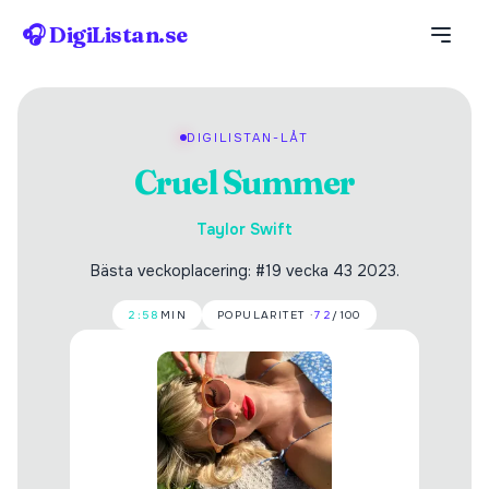
🎧 DigiListan.se
DIGILISTAN-LÅT
Cruel Summer
Taylor Swift
Bästa veckoplacering: #19 vecka 43 2023.
2:58
MIN
POPULARITET ·
72
/100