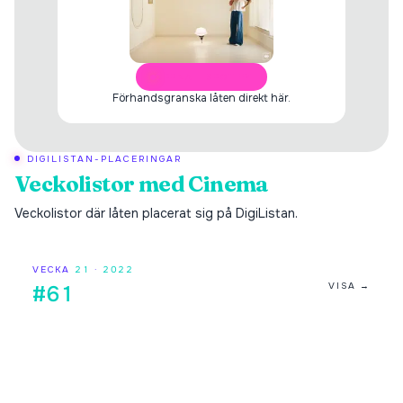
ÖPPNA I SPOTIFY
Förhandsgranska låten direkt här.
DIGILISTAN-PLACERINGAR
Veckolistor med
Cinema
Veckolistor där låten placerat sig på DigiListan.
VECKA
21
·
2022
VISA →
#61