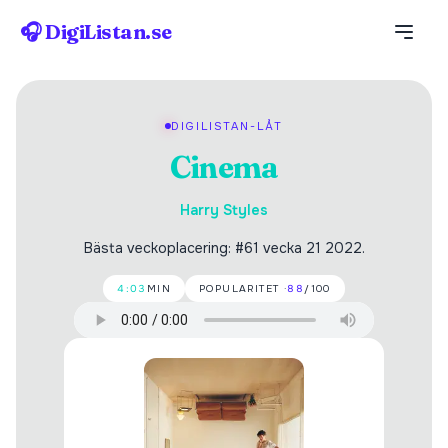
🎧 DigiListan.se
DIGILISTAN-LÅT
Cinema
Harry Styles
Bästa veckoplacering: #61 vecka 21 2022.
4:03
MIN
POPULARITET ·
88
/100