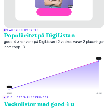
ÖPPNA I SPOTIFY
PLACERING ÖVER TID
Populäritet på DigiListan
good 4 u har varit på DigiListan i 2 veckor, varav 2 placeringar
inom topp 10.
#
3
#
4
v24 2021
v25 2021
DIGILISTAN-PLACERINGAR
Veckolistor med
good 4 u