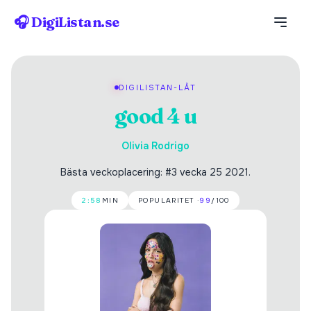
🎧 DigiListan.se
DIGILISTAN-LÅT
good 4 u
Olivia Rodrigo
Bästa veckoplacering: #3 vecka 25 2021.
2:58
MIN
POPULARITET ·
99
/100