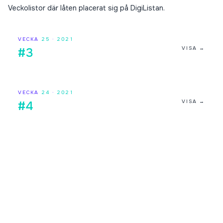
Veckolistor där låten placerat sig på DigiListan.
VECKA
25
·
2021
VISA →
#3
VECKA
24
·
2021
VISA →
#4