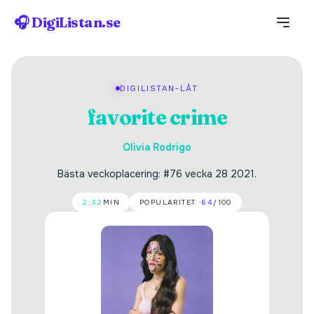
🎧 DigiListan.se
DIGILISTAN-LÅT
favorite crime
Olivia Rodrigo
Bästa veckoplacering: #76 vecka 28 2021.
2:32
MIN
POPULARITET ·
64
/100