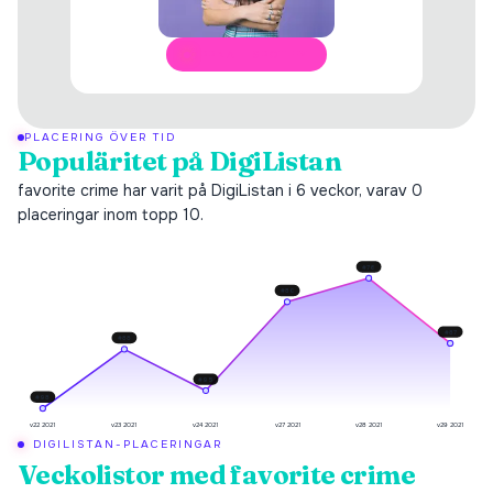
ÖPPNA I SPOTIFY
PLACERING ÖVER TID
Populäritet på DigiListan
favorite crime har varit på DigiListan i 6 veckor, varav 0
placeringar inom topp 10.
#
76
#
80
#
87
#
88
#
95
#
98
v22 2021
v23 2021
v24 2021
v27 2021
v28 2021
v29 2021
DIGILISTAN-PLACERINGAR
Veckolistor med
favorite crime