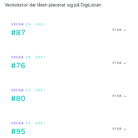
Veckolistor där låten placerat sig på DigiListan.
VECKA
29
·
2021
VISA →
#87
VECKA
28
·
2021
VISA →
#76
VECKA
27
·
2021
VISA →
#80
VECKA
24
·
2021
VISA →
#95