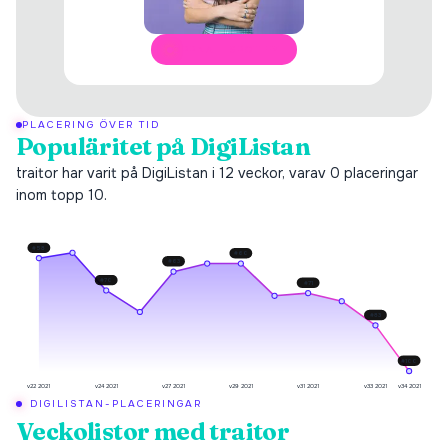
ÖPPNA I SPOTIFY
PLACERING ÖVER TID
Populäritet på DigiListan
traitor har varit på DigiListan i 12 veckor, varav 0 placeringar
inom topp 10.
#
58
#
60
#
63
#
70
#
71
#
83
#
100
v22 2021
v24 2021
v27 2021
v29 2021
v31 2021
v33 2021
v34 2021
DIGILISTAN-PLACERINGAR
Veckolistor med
traitor