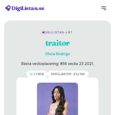
🎧 DigiListan.se
DIGILISTAN-LÅT
traitor
Olivia Rodrigo
Bästa veckoplacering: #56 vecka 23 2021.
3:49
MIN
POPULARITET ·
62
/100