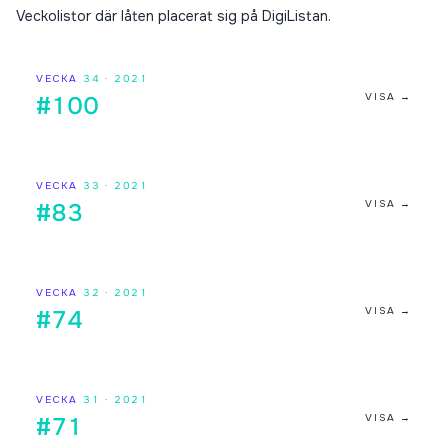
Veckolistor där låten placerat sig på DigiListan.
VECKA
34
·
2021
VISA →
#100
VECKA
33
·
2021
VISA →
#83
VECKA
32
·
2021
VISA →
#74
VECKA
31
·
2021
VISA →
#71