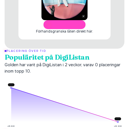
ÖPPNA I SPOTIFY
Förhandsgranska låten direkt här.
PLACERING ÖVER TID
Populäritet på DigiListan
Golden har varit på DigiListan i 2 veckor, varav 0 placeringar
inom topp 10.
#
74
#
96
v45 2020
v46 2020