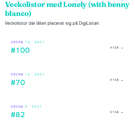
Veckolistor med
Lonely (with benny
blanco)
Veckolistor där låten placerat sig på DigiListan.
VECKA
13
·
2021
VISA →
#100
VECKA
12
·
2021
VISA →
#70
VECKA
5
·
2021
VISA →
#82