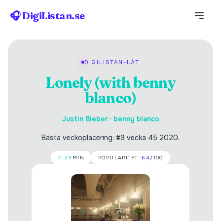
🎧 DigiListan.se
DIGILISTAN-LÅT
Lonely (with benny
blanco)
Justin Bieber
·
benny blanco
Bästa veckoplacering: #9 vecka 45 2020.
2:29
MIN
POPULARITET ·
64
/100