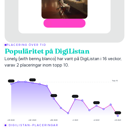
ÖPPNA I SPOTIFY
PLACERING ÖVER TID
Populäritet på DigiListan
Lonely (with benny blanco) har varit på DigiListan i 16 veckor,
varav 2 placeringar inom topp 10.
#
12
Topp 10
#
15
#
54
#
56
#
73
#
100
v43 2020
v46 2020
v49 2020
v1 2021
v4 2021
v13 2021
DIGILISTAN-PLACERINGAR