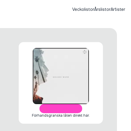
Veckolistor
Årslistor
Artister
ÖPPNA I SPOTIFY
Förhandsgranska låten direkt här.