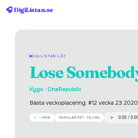
🎧 DigiListan.se
DIGILISTAN-LÅT
Lose Somebod
Kygo
·
OneRepublic
Bästa veckoplacering: #12 vecka 23 2020
3:19
MIN
POPULARITET ·
78
/100