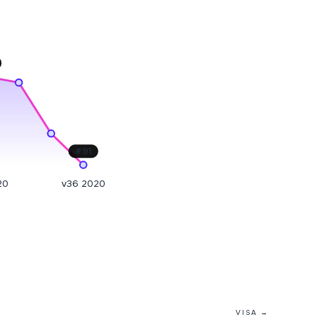
#
91
20
v36 2020
VISA →