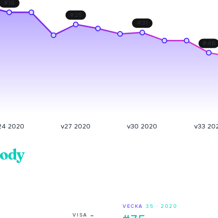
#
16
#
25
#
31
#
46
24 2020
v27 2020
v30 2020
v33 20
ody
VECKA
35
·
2020
VISA →