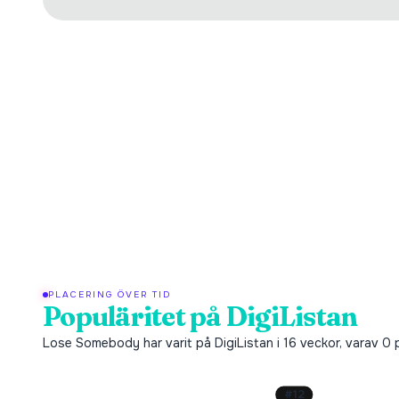
PLACERING ÖVER TID
Populäritet på DigiListan
Lose Somebody har varit på DigiListan i 16 veckor, varav 0 
#
12