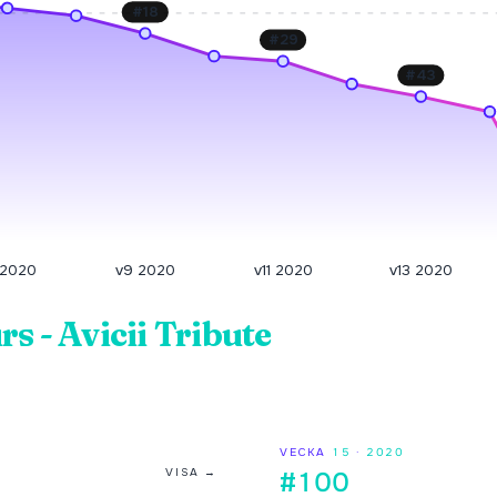
#
18
#
29
#
43
 2020
v9 2020
v11 2020
v13 2020
s - Avicii Tribute
VECKA
15
·
2020
VISA →
#100