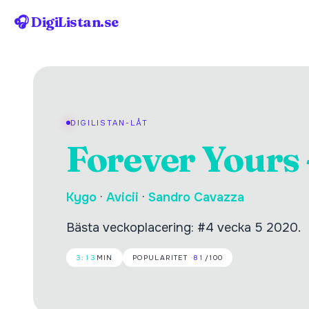
🎧 DigiListan.se
DIGILISTAN-LÅT
Forever Yours -
Kygo
·
Avicii
·
Sandro Cavazza
Bästa veckoplacering: #4 vecka 5 2020.
3:13
MIN
POPULARITET ·
81
/100