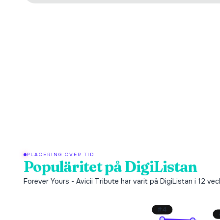
PLACERING ÖVER TID
Populäritet på DigiListan
Forever Yours - Avicii Tribute har varit på DigiListan i 12 ve
#
4