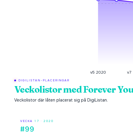
v5 2020
v7
DIGILISTAN-PLACERINGAR
Veckolistor med
Forever Your
Veckolistor där låten placerat sig på DigiListan.
VECKA
17
·
2020
#99