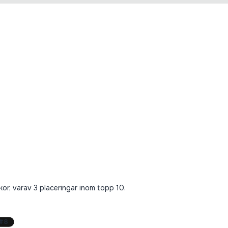
ckor, varav 3 placeringar inom topp 10.
#
8