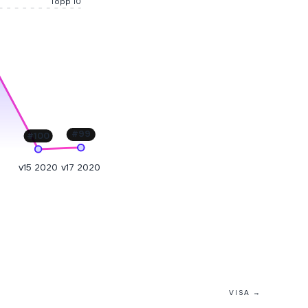
Topp 10
#
99
#
100
v15 2020
v17 2020
VISA →