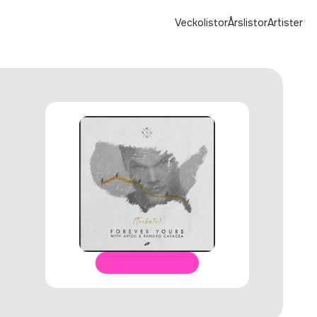
Veckolistor
Årslistor
Artister
ÖPPNA I SPOTIFY