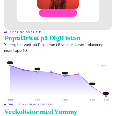
ÖPPNA I SPOTIFY
PLACERING ÖVER TID
Populäritet på DigiListan
Yummy har varit på DigiListan i 8 veckor, varav 1 placering
inom topp 10.
#
6
Topp 10
#
21
#
31
#
57
#
80
v2 2020
v5 2020
v7 2020
v9 2020
v10 2020
DIGILISTAN-PLACERINGAR
Veckolistor med
Yummy