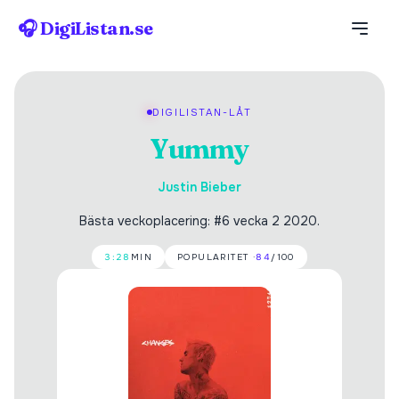
🎧 DigiListan.se
DIGILISTAN-LÅT
Yummy
Justin Bieber
Bästa veckoplacering: #6 vecka 2 2020.
3:28
MIN
POPULARITET ·
84
/100