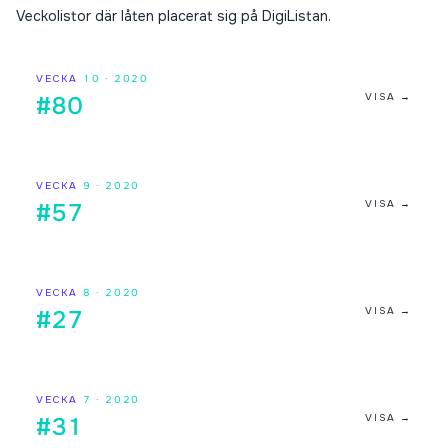
Veckolistor där låten placerat sig på DigiListan.
VECKA
10
·
2020
VISA →
#80
VECKA
9
·
2020
VISA →
#57
VECKA
8
·
2020
VISA →
#27
VECKA
7
·
2020
VISA →
#31