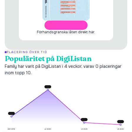
ÖPPNA I SPOTIFY
Förhandsgranska låten direkt här.
PLACERING ÖVER TID
Populäritet på DigiListan
Family har varit på DigiListan i 4 veckor, varav 0 placeringar
inom topp 10.
#
60
#
86
#
92
#
94
v50 2019
v2 2020
v4 2020
v5 2020