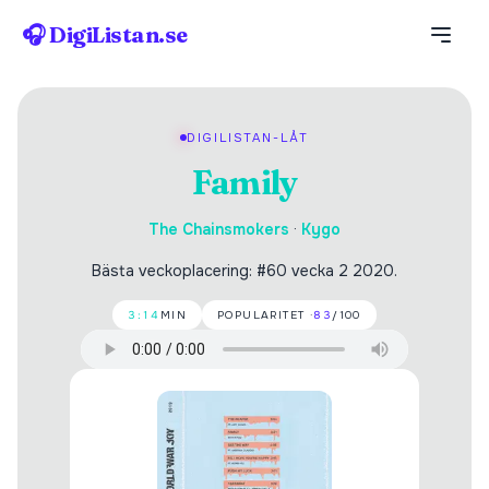
🎧 DigiListan.se
DIGILISTAN-LÅT
Family
The Chainsmokers
·
Kygo
Bästa veckoplacering: #60 vecka 2 2020.
3:14
MIN
POPULARITET ·
83
/100